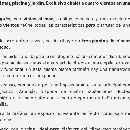
mar, piscina y jardín. Exclusivo chalet a cuatro vientos en un
ugués
, con
vistas al mar
, amplios espacios y una excelent
o vientos
reúne todas las características para disfrutar de un
a para entrar a vivir, se distribuye en
tres plantas
diseñada
idad.
recibidor que da paso a un elegante salón-comedor distribuid
ectaculares vistas al mar y salida directa a una amplia terraza
y funcional. En esta misma planta también hay una habitació
dos o como zona de despacho.
scanso, compuesta por una impresionante suite principal co
acuzzi. Además, dispone de cuatro habitaciones doble
bién en formato suite con armario empotrado y baño privado
lia.
illa diáfana, un espacio polivalente perfecto como sala d
e ocio.
vado con piscina, ideal para disfrutar del clima mediterráne