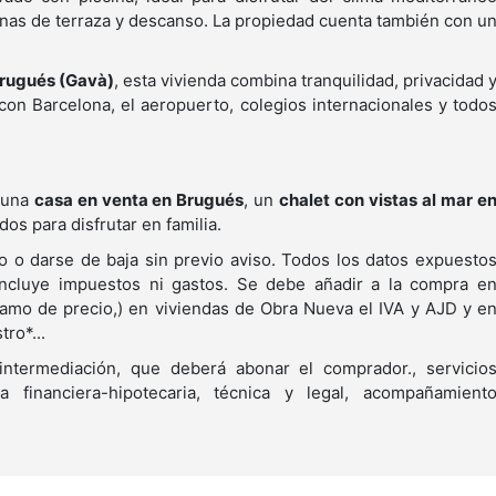
onas de terraza y descanso. La propiedad cuenta también con u
rugués (Gavà)
, esta vivienda combina tranquilidad, privacidad 
on Barcelona, el aeropuerto, colegios internacionales y todo
 una
casa en venta en Brugués
, un
chalet con vistas al mar e
dos para disfrutar en familia.
do o darse de baja sin previo aviso. Todos los datos expuesto
incluye impuestos ni gastos. Se debe añadir a la compra e
amo de precio,) en viviendas de Obra Nueva el IVA y AJD y e
ro*...
intermediación, que deberá abonar el comprador., servicio
ía financiera-hipotecaria, técnica y legal, acompañamient