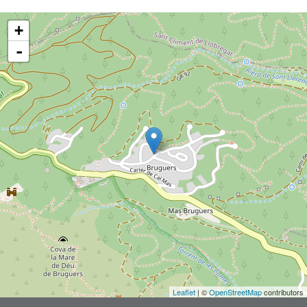
+
-
Leaflet
| ©
OpenStreetMap
contributors