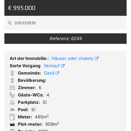
€ 995.000
936333939
Referenz:
6249
Art der Immobilie :
Häuser oder chalets
Sorte Vorgang
Verkauf
Gemeinde:
Gavà
Bevölkerung:
Zimmer:
6
Gäste-WCs:
4
Parkplatz:
Sí
Pool:
Sí
2
Meter:
465m
2
Plot-meter:
959m