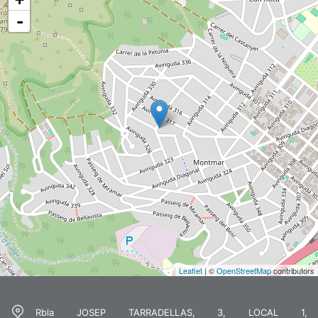
-
Leaflet
| ©
OpenStreetMap
contributors
Rbla JOSEP TARRADELLAS, 3, LOCAL 1,