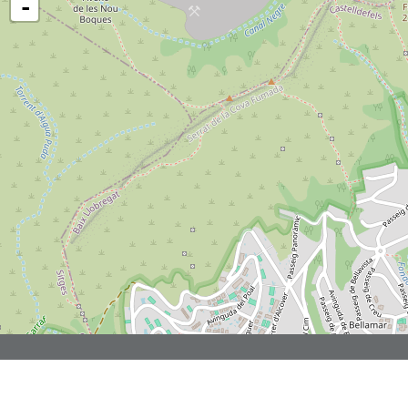
-
Rbla JOSEP TARRADELLAS, 3,