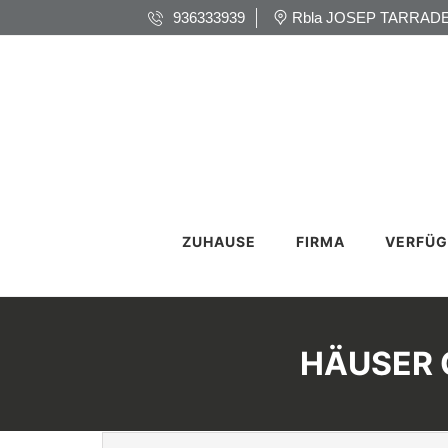
936333939
Rbla JOSEP TARRADE
ZUHAUSE
FIRMA
VERFÜG
HÄUSER 