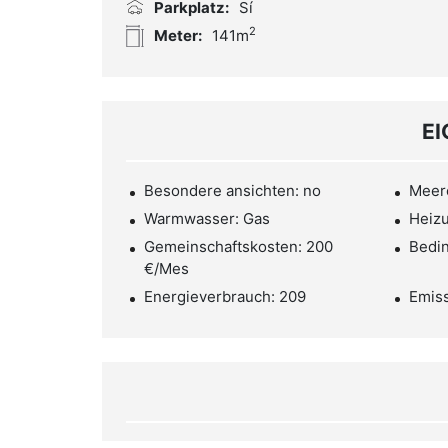
Parkplatz:
Sí
2
Meter:
141m
E
Besondere ansichten: no
Meere
Warmwasser: Gas
Heizu
Gemeinschaftskosten: 200
Bedi
€/Mes
Energieverbrauch: 209
Emiss