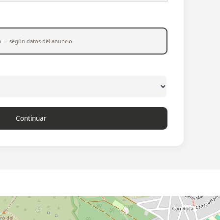
a — según datos del anuncio
Continuar