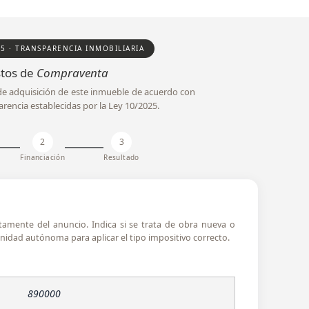
25 · TRANSPARENCIA INMOBILIARIA
tos de
Compraventa
l de adquisición de este inmueble de acuerdo con
arencia establecidas por la Ley 10/2025.
2
3
Financiación
Resultado
ctamente del anuncio. Indica si se trata de obra nueva o
idad autónoma para aplicar el tipo impositivo correcto.