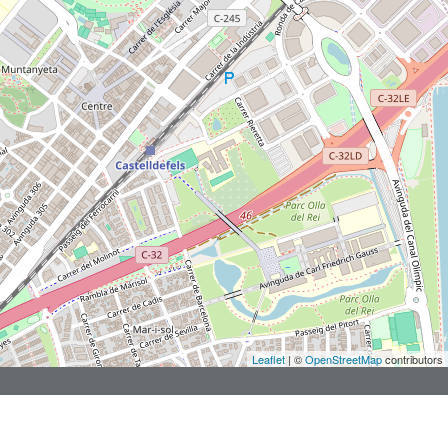
Leaflet
| ©
OpenStreetMap
contributors