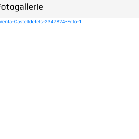
Fotogallerie
N