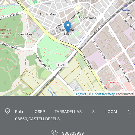
Leaflet
| ©
OpenStreetMap
contributors
Rbla JOSEP TARRADELLAS, 3, LOCAL 1,
08860,CASTELLDEFELS
936333939