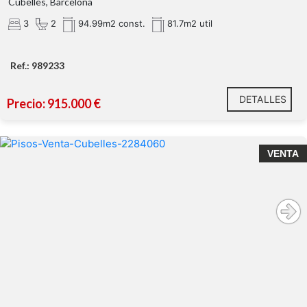
Cubelles, Barcelona
3
2
94.99m2 const.
81.7m2 util
Ref.: 989233
DETALLES
Precio: 915.000 €
VENTA