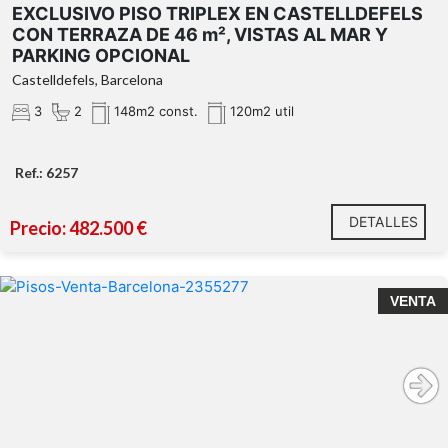
EXCLUSIVO PISO TRIPLEX EN CASTELLDEFELS
CON TERRAZA DE 46 m², VISTAS AL MAR Y
PARKING OPCIONAL
Castelldefels, Barcelona
3
2
148m2 const.
120m2 util
terraza privada de 46 m²
Ref.: 6257
DETALLES
Precio: 482.500 €
*El precio de la oferta puede ser modificado o darse de
baja sin previo aviso. Todos los datos expuestos son
meramente orientativos. El precio no incluye impuestos
VENTA
ni gastos. En viviendas de segunda mano deberá
4 habitaciones y 3
añadirse el ITP correspondiente, además de los
tres habitaciones,
baños
honorarios de notaría y registro.
eixample esquerra
*El precio no incluye los honorarios de intermediación,
que serán a cargo del comprador. Los servicios incluyen
excelente distribución
búsqueda, negociación, asesoramiento financiero e