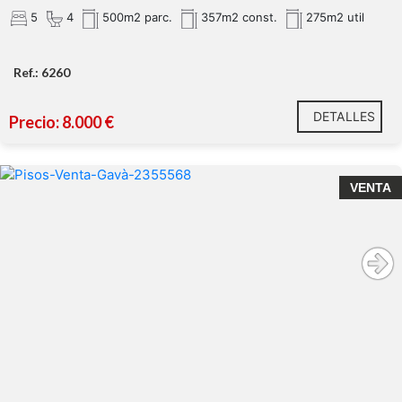
Continuar con el proyecto existente
5
4
500m2 parc.
357m2 const.
275m2 util
LUNALLAR by Keller Williams Luxury
visitas privadas y guiadas
Ref.: 6260
gimnasio privado
DETALLES
Precio: 8.000 €
casa de lujo en alquiler con piscina y
vistas al mar
Piso en venta en Plaça Catalunya con 4 habitaciones,
VENTA
ascensor, balcón y parking opcional
Torre Sant Jaume
Solicite información y reserve su visita privada.