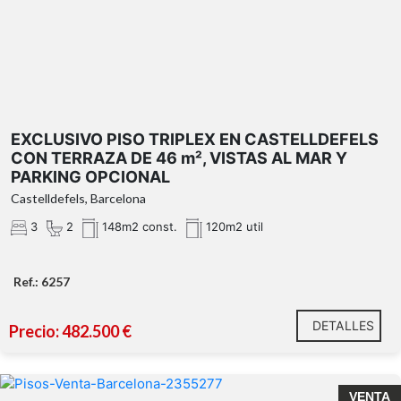
perfecto estado
orientada al exterior,
EXCLUSIVO PISO TRIPLEX EN CASTELLDEFELS
CON TERRAZA DE 46 m², VISTAS AL MAR Y
PARKING OPCIONAL
Castelldefels, Barcelona
3
2
148m2 const.
120m2 util
terraza privada de 46 m²
Ref.: 6257
DETALLES
Precio: 482.500 €
*El precio de la oferta puede ser modificado o darse de
baja sin previo aviso. Todos los datos expuestos son
meramente orientativos. El precio no incluye impuestos
VENTA