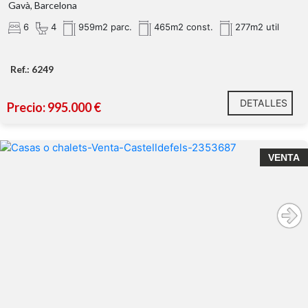
Gavà, Barcelona
6
4
959m2 parc.
465m2 const.
277m2 util
Ref.: 6249
primera planta
DETALLES
Precio: 995.000 €
VENTA
última planta
casa independiente en esquina
La Pineda,
una de las zonas más exclusivas y demandadas de
Castelldefels
dos
minutos andando de la playa