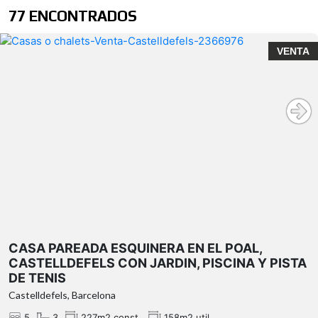
77 ENCONTRADOS
VENTA
El Poal, Castelldefels
Solicite información y reserve su visita
privada.
.
jardín privado
CASA PAREADA ESQUINERA EN EL POAL,
CASTELLDEFELS CON JARDIN, PISCINA Y PISTA
DE TENIS
Castelldefels, Barcelona
5
3
227m2 const.
158m2 util