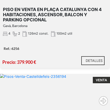
PISO EN VENTA EN PLAÇA CATALUNYA CON 4
HABITACIONES, ASCENSOR, BALCON Y
PARKING OPCIONAL
Gavà, Barcelona
4
2
126m2 const.
100m2 util
Ref.: 6256
DETALLES
Precio: 379.900 €
Exclusivo piso tríplex en Castelldefels con terraza de
VENTA
46 m², vistas al mar y parking opcional
vistas al mar y al bosque