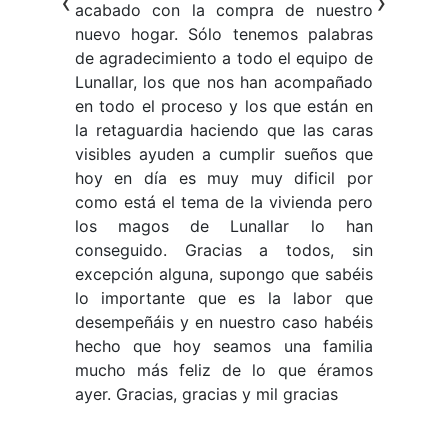
‹
›
r
la
acabado con la compra de nuestro
t
me
nuevo hogar. Sólo tenemos palabras
v
 y
de agradecimiento a todo el equipo de
el
do
Lunallar, los que nos han acompañado
os
en todo el proceso y los que están en
ir
la retaguardia haciendo que las caras
ás
visibles ayuden a cumplir sueños que
an
hoy en día es muy muy dificil por
te
como está el tema de la vivienda pero
de
los magos de Lunallar lo han
 a
conseguido. Gracias a todos, sin
re
excepción alguna, supongo que sabéis
er
lo importante que es la labor que
me
desempeñáis y en nuestro caso habéis
yo
hecho que hoy seamos una familia
es
mucho más feliz de lo que éramos
do
ayer. Gracias, gracias y mil gracias
os