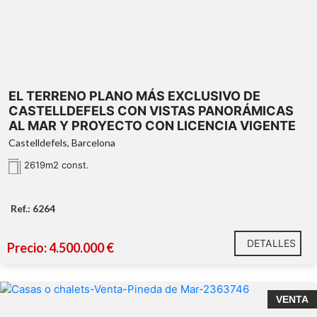
individual por gas
plaza de aparcamiento incluida en el
vistas
precio
panorámicas al mar Mediterráneo y al skyline de
Barcelona desde todas las estancias de la futura
vivienda
exclusiva zona
EL TERRENO PLANO MÁS EXCLUSIVO DE
ajardinada privada de uso comunitario
CASTELLDEFELS CON VISTAS PANORÁMICAS
AL MAR Y PROYECTO CON LICENCIA VIGENTE
Castelldefels, Barcelona
2619m2 const.
todos
proyecto arquitectónico realizado y licencia de obras
los servicios esenciales
en vigor
movimientos de tierras
ya ejecutados
Ref.: 6264
DETALLES
Precio: 4.500.000 €
Pineda de Mar
piso amplio en Gavà
4 habitaciones
VENTA
Torre Sant Jaume
exteriores, 2 baños completos, terraza, cocina
la posibilidad de construir