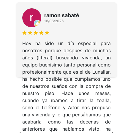
ramon sabaté
18/06/2026
A
p
de
Hoy ha sido un día especial para
e
ra
nosotros porque después de muchos
m
 y
años (literal) buscando vivienda, un
l
he
equipo buenísimo tanto personal como
e
ón
profesionalmente que es el de Lunallar,
v
mo
ha hecho posible que cumplamos uno
tr
de
de nuestros sueños con la compra de
e
uy
nuestro piso. Hace unos meses,
d
on
cuando ya íbamos a tirar la toalla,
p
na
sonó el teléfono y Aitor nos propuso
t
ha
una vivienda y lo que pensábamos que
m
ta
acabaría como las decenas de
e
ía
anteriores que habíamos visto, ha