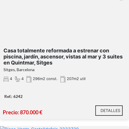
totalmente
acabados de alta calidad
Casa totalmente reformada a estrenar con
ascensor con acceso directo a todas las
gran parcela
piscina, jardín, ascensor, vistas al mar y 3 suites
plantas
privada
en Quintmar, Sitges
la
Sitges, Barcelona
posibilidad de construir una piscina
4
4
296m2 const.
207m2 util
vistas
panorámicas al mar y a la montaña.
Ref.: 6242
La Pineda
DETALLES
Precio: 870.000 €
tres