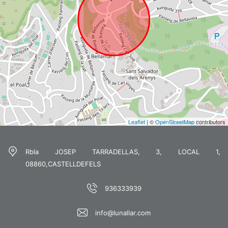
Leaflet
| ©
OpenStreetMap
contributors
Rbla JOSEP TARRADELLAS, 3, LOCAL 1,
08860,CASTELLDEFELS
936333939
info@lunallar.com