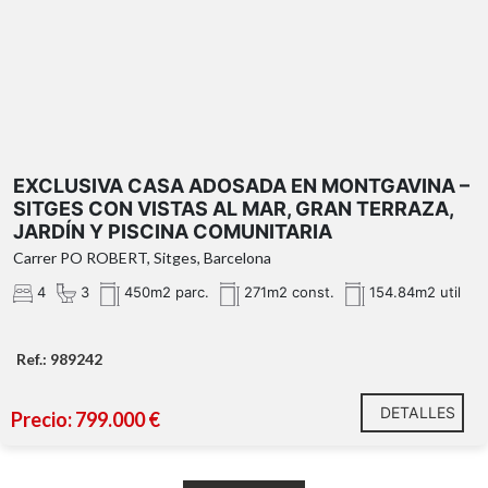
Montgavina
EXCLUSIVA CASA ADOSADA EN MONTGAVINA –
SITGES CON VISTAS AL MAR, GRAN TERRAZA,
JARDÍN Y PISCINA COMUNITARIA
Carrer PO ROBERT, Sitges, Barcelona
4
3
450m2 parc.
271m2 const.
154.84m2 util
cocina americana
Ref.: 989242
suite
DETALLES
Precio: 799.000 €
principal con un gran vestidor y baño completo