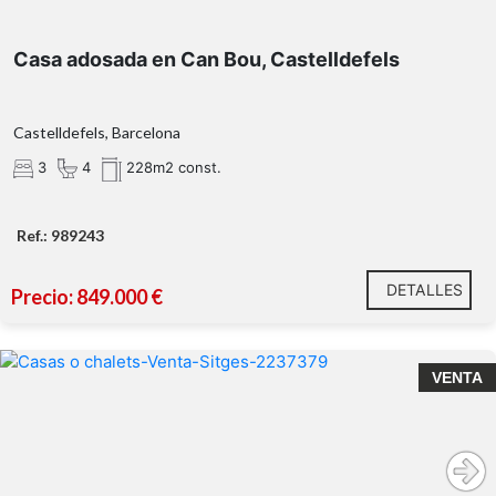
Casa adosada en Can Bou, Castelldefels
Castelldefels, Barcelona
Una oportunidad única para disfrutar de una de las
mejores zonas residenciales de Castelldefels en una
3
4
228m2 const.
vivienda de gran carácter y amplitud.
Ref.: 989243
DETALLES
Precio: 849.000 €
VENTA
vivienda de 271 m²
construidos sobre una parcela de 450 m²