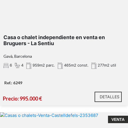
tres plantas
Solicite información y reserve su visita privada.
planta principal
Casa o chalet independiente en venta en
Bruguers - La Sentiu
Gavà, Barcelona
6
4
959m2 parc.
465m2 const.
277m2 util
Ref.: 6249
primera planta
DETALLES
Precio: 995.000 €
VENTA