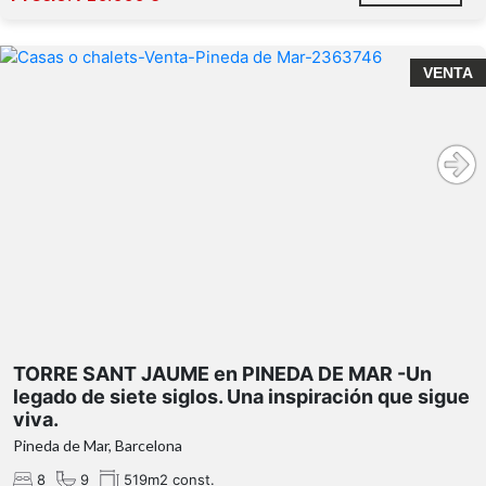
bodega
Pineda de Mar
VENTA
Torre Sant Jaume
zona
masía del siglo XIII
comunitaria
piscina y pista de tenis
cinco habitaciones
casi 7 hectáreas de terreno
519 m²
garaje para dos coches
construidos
TORRE SANT JAUME en PINEDA DE MAR -Un
Manuel
legado de siete siglos. Una inspiración que sigue
Pertegaz
viva.
Pineda de Mar, Barcelona
8
9
519m2 const.