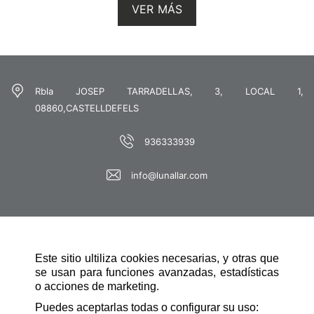
VER MÁS
piscina comunitaria
Rbla JOSEP TARRADELLAS, 3, LOCAL 1,
08860,CASTELLDEFELS
936333939
info@lunallar.com
espacioso garaje
Este sitio ultiliza cookies necesarias, y otras que
placas solares
se usan para funciones avanzadas, estadísticas
o acciones de marketing.
NAVEGACIÓN RÁPIDA
Puedes aceptarlas todas o configurar su uso: