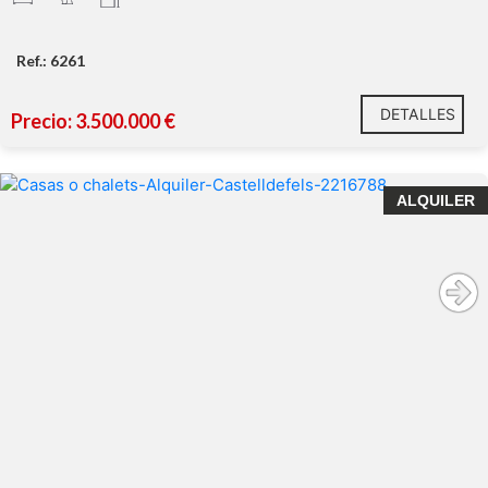
Ref.: 6261
DETALLES
Precio: 3.500.000 €
Espectacular villa en alquiler con vistas al mar
ALQUILER
a solo 5 minutos de la playa
5 amplios dormitorios
4 baños
ascensor
2 plazas de aparcamiento privado
Torre Sant Jaume no es una de ellas.