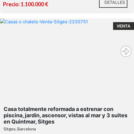
DETALLES
Precio: 1.100.000 €
piscina,
VENTA
jardín, ascensor, vistas al mar
totalmente
acabados de alta calidad
Casa totalmente reformada a estrenar con
ascensor con acceso directo a todas las
gran parcela
piscina, jardín, ascensor, vistas al mar y 3 suites
plantas
privada
en Quintmar, Sitges
la
Sitges, Barcelona
posibilidad de construir una piscina