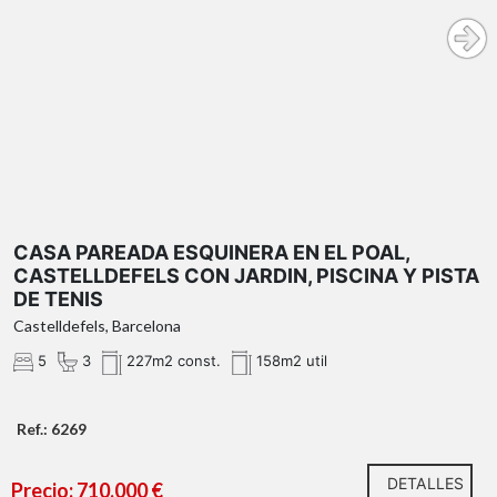
.
jardín privado
CASA PAREADA ESQUINERA EN EL POAL,
CASTELLDEFELS CON JARDIN, PISCINA Y PISTA
DE TENIS
Castelldefels, Barcelona
5
3
227m2 const.
158m2 util
Todas las
estancias son exteriores.
Ref.: 6269
espacio polivalente
DETALLES
Precio: 710.000 €