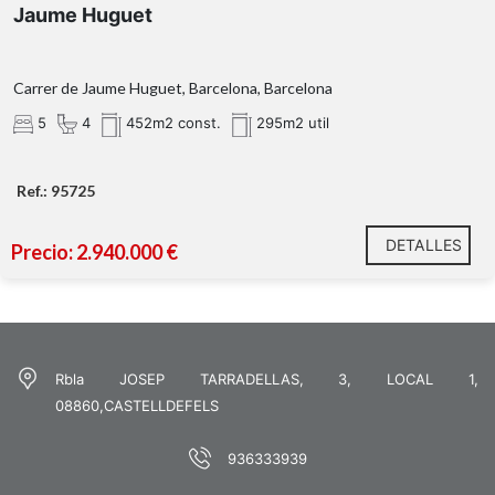
Jaume Huguet
Carrer de Jaume Huguet, Barcelona, Barcelona
5
4
452m2 const.
295m2 util
Ref.: 95725
DETALLES
Precio: 2.940.000 €
Rbla JOSEP TARRADELLAS, 3, LOCAL 1,
08860,CASTELLDEFELS
936333939