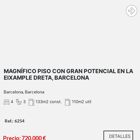
eixample esquerra
excelente distribución
balcón con salida a un amplio
patio de manzana abierto
sin el ruido
MAGNÍFICO PISO CON GRAN POTENCIAL EN LA
del tráfico
EIXAMPLE DRETA, BARCELONA
Barcelona, Barcelona
4
3
133m2 const.
110m2 util
Ref.: 6254
DETALLES
Precio: 720.000 €
junto a Francesc Macià y la avenida Diagonal,