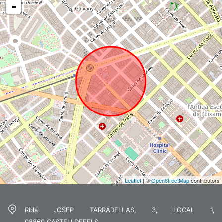
-
Leaflet
| ©
OpenStreetMap
contributors
Rbla JOSEP TARRADELLAS, 3, LOCAL 1,
08860,CASTELLDEFELS