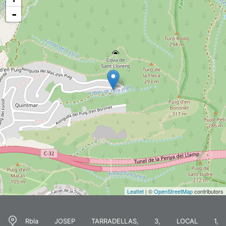
-
Leaflet
| ©
OpenStreetMap
contributors
Rbla JOSEP TARRADELLAS, 3, LOCAL 1,