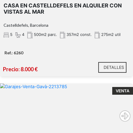
CASA EN CASTELLDEFELS EN ALQUILER CON
VISTAS AL MAR
piscina
infinity con vistas al mar
jacuzzi panorámico
Castelldefels, Barcelona
barbacoa
horno de pizza
5
4
500m2 parc.
357m2 const.
275m2 util
Ref.: 6260
gimnasio privado
DETALLES
Precio: 8.000 €
casa de lujo en alquiler con piscina y
vistas al mar
VENTA