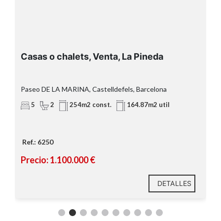
exclusivas y demandadas de Castelldefels
dos minutos
andando de la playa
Casas o chalets, Venta, La Pineda
dos plantas
Paseo DE LA MARINA, Castelldefels, Barcelona
5
2
254m2 const.
164.87m2 util
cocina independiente con
salida directa a una amplia terraza con
barbacoa
Ref.: 6250
Precio: 1.100.000 €
DETALLES
cuatro habitaciones
tres son dobles y una individual