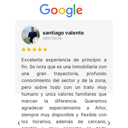
santiago valente
28/07/2026
E
d
do
Excelente experiencia de principio a
r
os
fin. Se nota que es una inmobiliaria con
e
de
una gran trayectoria, profundo
p
en
conocimiento del sector y de la zona,
p
 y
pero sobre todo con un trato muy
g
ón
humano y unos valores familiares que
p
marcan la diferencia. Queremos
M
agradecer especialmente a Aitor,
d
siempre muy disponible y flexible con
‹
›
el
los horarios, además de cercano,