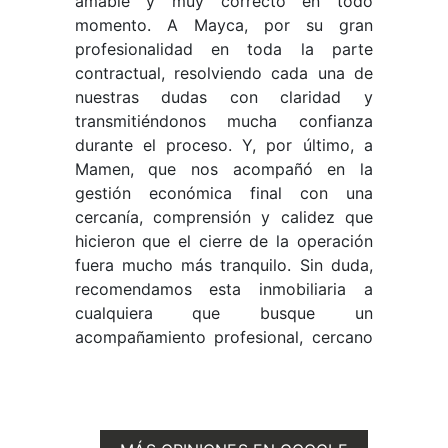
d
amable y muy correcto en todo
m
momento. A Mayca, por su gran
t
profesionalidad en toda la parte
a
contractual, resolviendo cada una de
p
nuestras dudas con claridad y
c
transmitiéndonos mucha confianza
i
durante el proceso. Y, por último, a
v
Mamen, que nos acompañó en la
u
gestión económica final con una
po
cercanía, comprensión y calidez que
hicieron que el cierre de la operación
fuera mucho más tranquilo. Sin duda,
recomendamos esta inmobiliaria a
cualquiera que busque un
acompañamiento profesional, cercano
y de confianza.