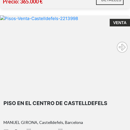
Precio: 365.000 €
4 dormitorios
totalmente exteriores
VENTA
2 habitaciones dobles y 2 individuales
vestidor
calefacción
individual por gas
plaza de aparcamiento incluida en el
precio
exclusiva zona
PISO EN EL CENTRO DE CASTELLDEFELS
ajardinada privada de uso comunitario
MANUEL GIRONA, Castelldefels, Barcelona