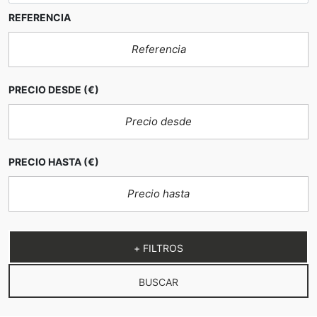
REFERENCIA
la posibilidad de construir una
piscina
PRECIO DESDE
(€)
La Pineda
PRECIO HASTA
(€)
casa independiente en
Castelldefels
gran parcela
+ FILTROS
garaje
terraza con barbacoa
piscina
BUSCAR